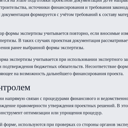
тся на этапе подготовки проектной документации до её направ
строительства, источники финансирования и требования законод
 документация формируется с учётом требований к составу ма
р формы экспертизы учитывается повторно, если вносимые изм
пертизы. В таких случаях проектная документация рассматривае
нения ранее выбранной формы экспертизы.
рма экспертизы учитывается при использовании экспертного за
подтверждения бюджетных обязательств. Несоответствие форм
ияющее на возможность дальнейшего финансирования проекта.
онтролем
 напрямую связан с процедурами финансового и ведомственног
рждение правомерности утверждения проектных решений. В этом
к инструмент оптимизации или упрощения процедур.
й форме, используются при проверках со стороны органов экспер